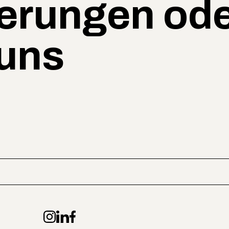
erungen od
 uns