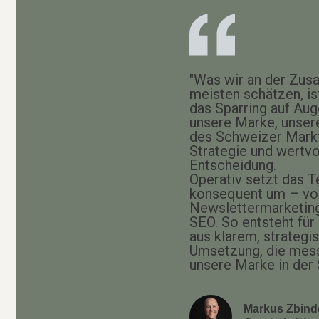
"Was wir an der Zus
meisten schätzen, is
das Sparring auf Au
unsere Marke, unser
des Schweizer Markte
Strategie und wertvo
Entscheidung.
Operativ setzt das T
konsequent um – vo
Newslettermarketing
SEO. So entsteht für
aus klarem, strategi
Umsetzung, die mess
unsere Marke in der 
Markus Zbind