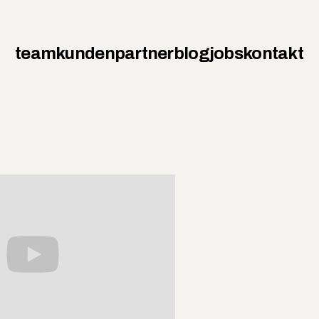
team
kunden
partner
blog
jobs
kontakt