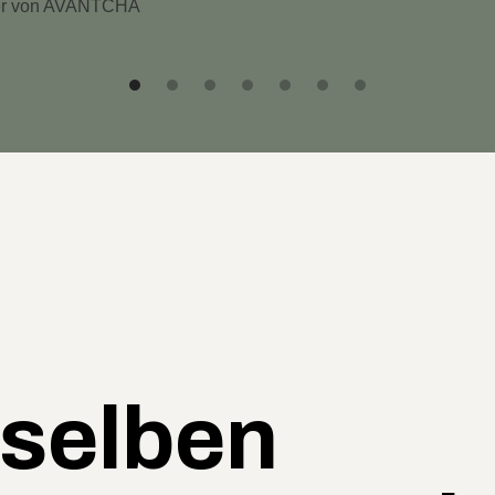
rer von AVANTCHA
 selben