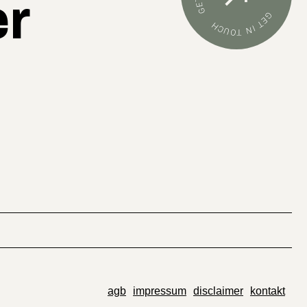
er
agb
impressum
disclaimer
kontakt