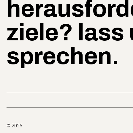
herausford
ziele? lass
sprechen.
© 2026