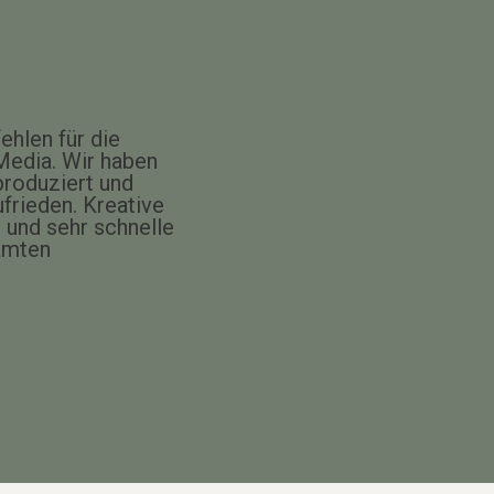
ehlen für die
 Media. Wir haben
roduziert und
frieden. Kreative
und sehr schnelle
amten