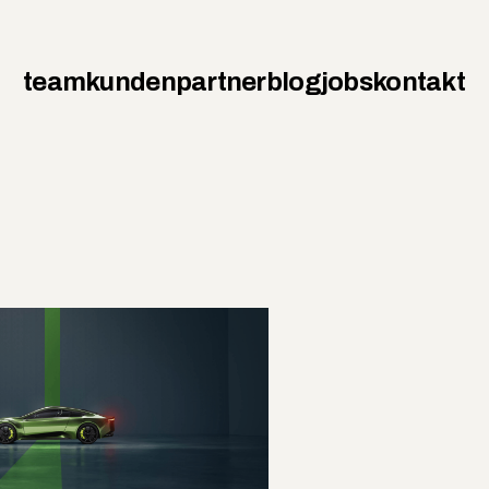
team
kunden
partner
blog
jobs
kontakt