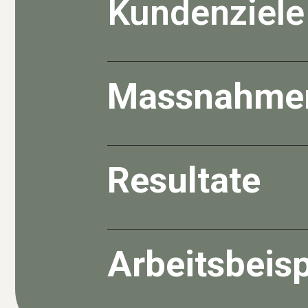
Kundenziele
Vivell ist ein traditionsreiches Unt
Sichtbarkeit
von LeaseTeq zu steige
Videocontent mehr
Aufmerksamkeit
Massnahme
- Entwicklung einer
Social-Media-St
- Umsetzung von
Meta Ads-Kampa
-
Produktion von Videocontent
vor
Resultate
-
Erfolgreicher Aufbau
einer konsi
-
Höhere Markenbekanntheit
durc
-
Erfolgreiche Positionierung
von L
Arbeitsbeisp
-
Mehr Engagement und Aufmerk
Unter anderem haben wir folgende Ar