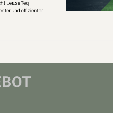
cht LeaseTeq
nter und effizienter.
EBOT