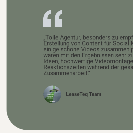
„Tolle Agentur, besonders zu empf
Erstellung von Content für Social
einige schöne Videos zusammen p
waren mit den Ergebnissen sehr zu
Ideen, hochwertige Videomontage 
Reaktionszeiten während der ges
Zusammenarbeit.“
LeaseTeq Team