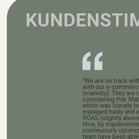
KUNDENSTI
"We are on track wit
with our e-commerce
(markety). They are 
considering that Mat
which was literally 
managed badly and w
ROAS (slightly abov
time, by implementin
continuously optimiz
team have been able