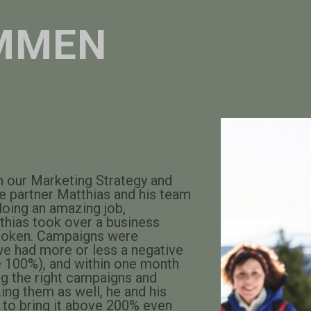
MMEN
h our Marketing Strategy and
 partner Matthias and his team
doing an amazing job,
thias took over a business
broken. Campaigns were
e had more or less a negative
e 100%), and within one month
g the right campaigns and
ing them as well, he and his
 to bring it above 200% even