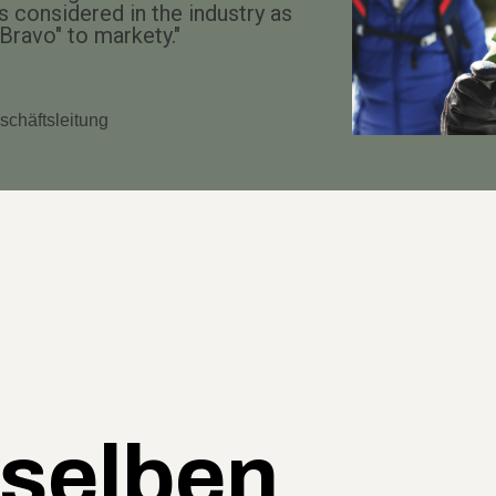
 considered in the industry as
"Bravo" to markety."
schäftsleitung
 selben