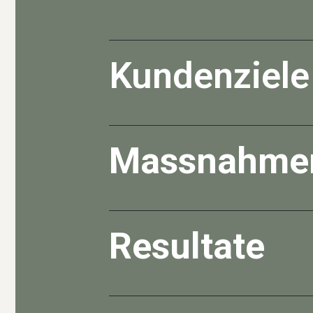
Kundenziele
Als Online Marketing Agentur sind wir
Unser Hauptziel ist es, das volle
Ums
Massnahmen steigern wir die
Marke
Massnahme
nachhaltig den Umsatz und positionie
diesen Märkten.
Um die Marke Helvilab in der Schwei
gezielten und performanceorientiert
Resultate
- Strategische Beratung:
Entwicklun
Besonderheiten des Schweizer Mark
-
Organisches Social Media:
Aufbau
die Marke zu schaffen und die Commu
Die Zusammenarbeit mit Helvilab zei
-
SEA:
Performance-orientierte Kampa
Durch unsere ganzheitlichen Onlin
direkten Umsatzgenerierung.