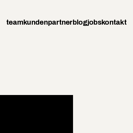
team
kunden
partner
blog
jobs
kontakt