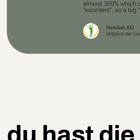
almost 300% which is
"excellent", so a big 
Helvilab AG
Mitglied der Ge
du hast die