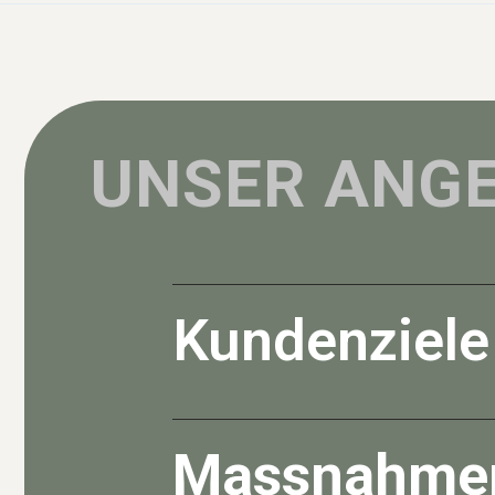
UNSER ANG
Kundenziele
Ziel der Zusammenarbeit ist der Auf
Galerie Röthelberg, die Atmosphäre, 
anspricht.
Massnahme
Der Fokus liegt darauf, die Genuss 