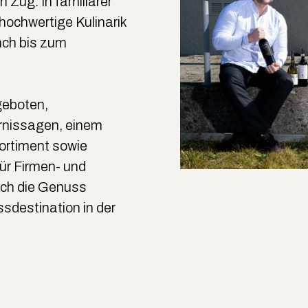
 Zug. In familiärer
ochwertige Kulinarik
nch bis zum
geboten,
nissagen, einem
sortiment sowie
ür Firmen- und
sich die Genuss
ssdestination in der