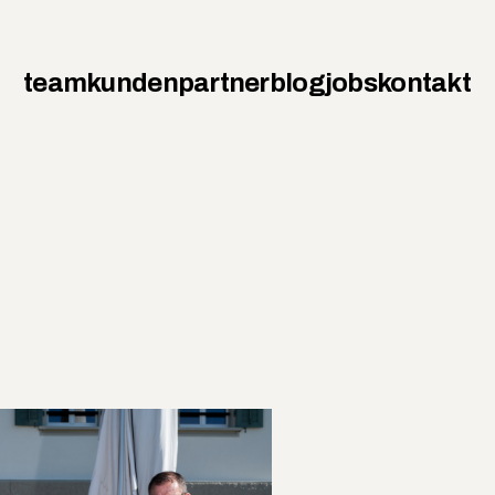
team
kunden
partner
blog
jobs
kontakt