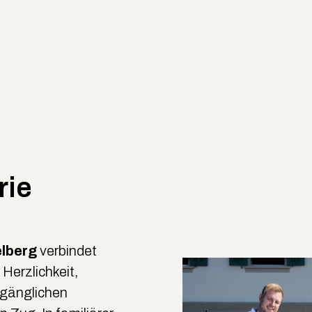
rie
elberg
verbindet
erzlichkeit,
ugänglichen